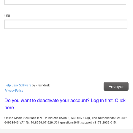
Do you want to deactivate your account? Log in first. Click
here
Online Media Solutions B.V. De nieuwe erven 3, 5431NV Cuijk, The Netherlands CoC Nr.:
64928543 VAT Nr.: NL8559.07.526.B01 questions@flirt.support +3173 2032 015.